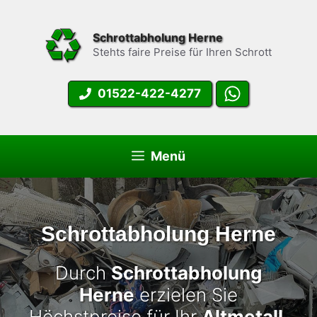
Zum
Inhalt
Schrottabholung Herne
springen
Stehts faire Preise für Ihren Schrott
01522-422-4277
Menü
Schrottabholung Herne
Durch
Schrottabholung
Herne
erzielen Sie
Höchstpreise für Ihr
Altmetall
.